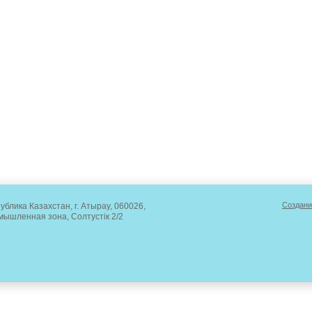
Создани
ублика Казахстан, г. Атырау, 060026,
ышленная зона, Солтустік 2/2