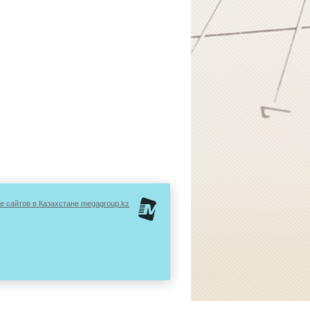
е сайтов в Казахстане megagroup.kz